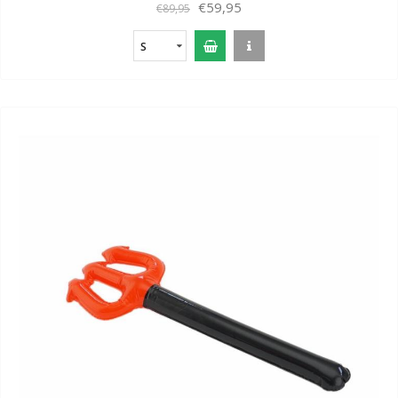
€59,95
€89,95
S