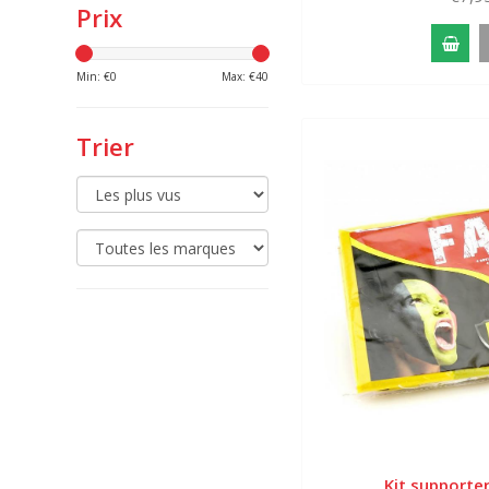
Prix
Min: €
0
Max: €
40
Trier
Kit supporter