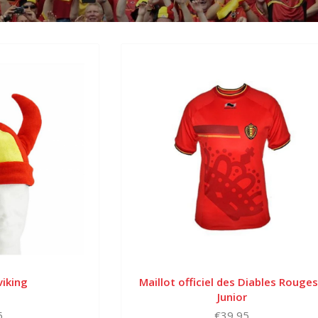
iking
Maillot officiel des Diables Rouges
Junior
5
€39,95