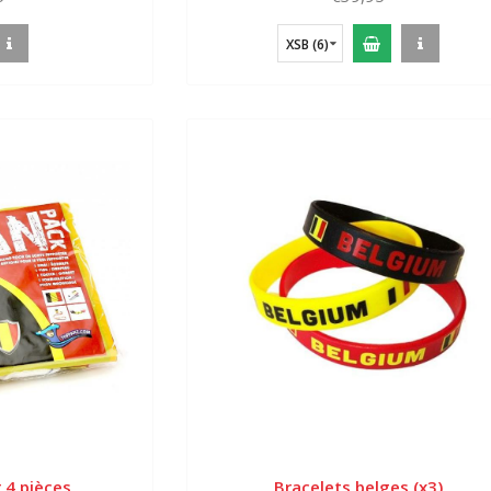
XSB (6)
 4 pièces
Bracelets belges (x3)