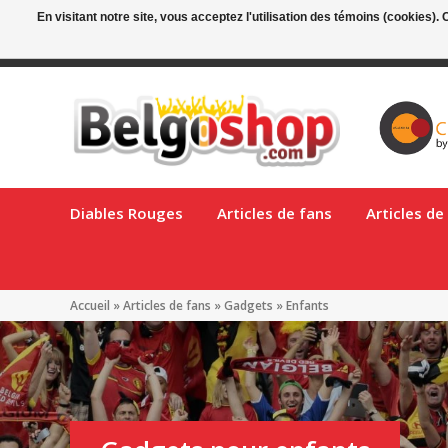
En visitant notre site, vous acceptez l'utilisation des témoins (cookies)
Livraison gratuite en Belgique à partir de €90!
Livraison en Bel
Diables Rouges
Articles de fans
Articles d
Accueil
»
Articles de fans
»
Gadgets
»
Enfants