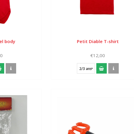
el body
Petit Diable T-shirt
00
€12,00
2/3 ans