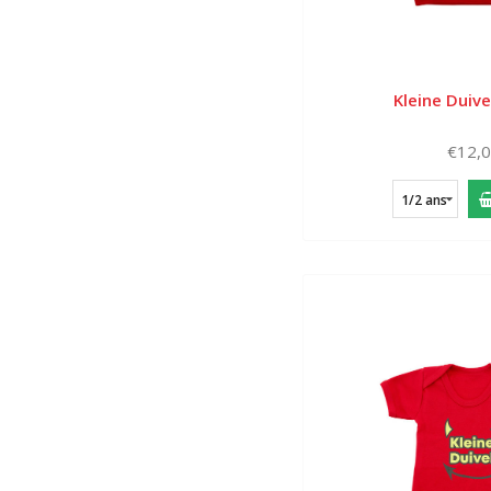
Kleine Duive
€12,
1/2 ans