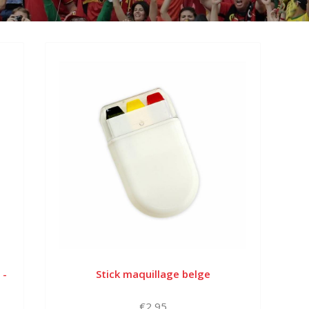
 -
Stick maquillage belge
€2,95