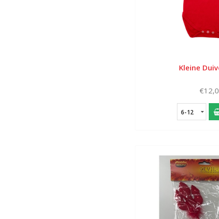
Kleine Duiv
€12,
6-12
mois