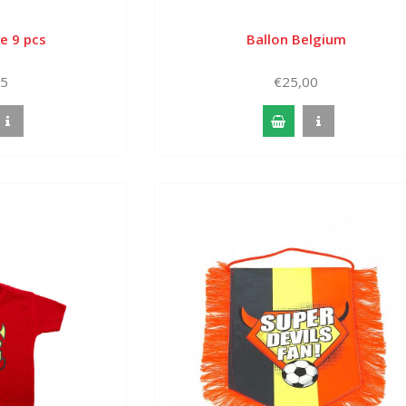
e 9 pcs
Ballon Belgium
95
€25,00