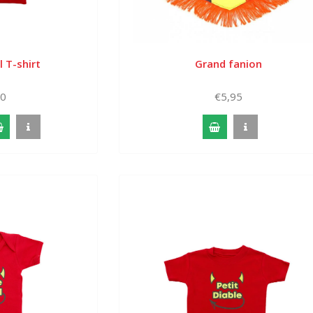
l T-shirt
Grand fanion
00
€5,95