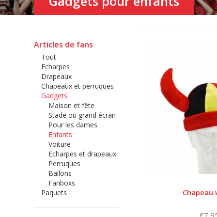
Gadgets pour enfants
Articles de fans
Tout
Echarpes
Drapeaux
Chapeaux et perruques
Gadgets
Maison et fête
Stade ou grand écran
Pour les dames
Enfants
Voiture
Echarpes et drapeaux
Perruques
Ballons
Fanboxs
Chapeau v
Paquets
€7,9