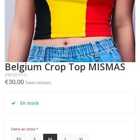
Belgium Crop Top MISMAS
(FBE001011)
€30,00
Taxes incluses
En stock
Faire un choix *
XS
S
M
L
XL