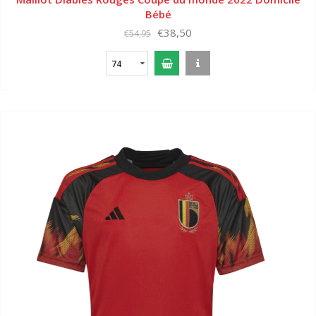
Bébé
€38,50
€54,95
74