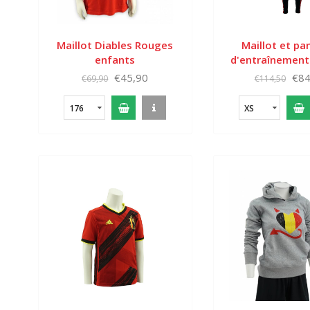
Maillot Diables Rouges
Maillot et pa
enfants
d'entraînement
Rouges Cou
€45,90
€84
€69,90
€114,50
Monde 20
176
XS