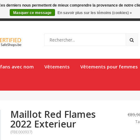
. Ces derniers nous permettent de mieux comprendre la provenance de notre clientè
Masquer ce message
En savoir plus sur les témoins (cookies) »
gique en 1 à 2 jours ouvrés
e fans avec nom
Vêtements
Vêtements pour femmes
Maillot Red Flames
€89,9
2022 Exterieur
Ta
(FBE000937)