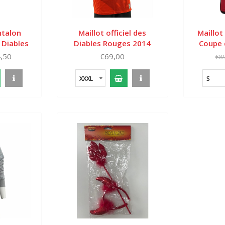
ntalon
Maillot officiel des
Maillot
 Diables
Diables Rouges 2014
Coupe 
pe du
,50
€69,00
€89
22
XXXL
S