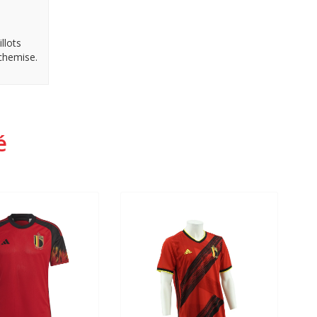
llots
 chemise.
é