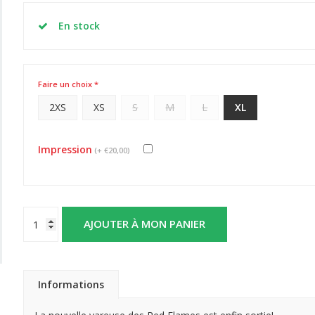
En stock
Faire un choix *
2XS
XS
S
M
L
XL
Impression
(+ €20,00)
AJOUTER À MON PANIER
Informations