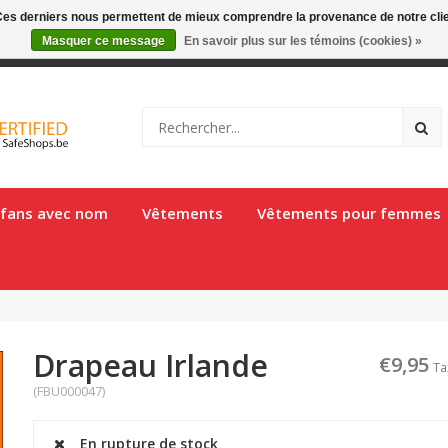
. Ces derniers nous permettent de mieux comprendre la provenance de notre clientè
Masquer ce message
En savoir plus sur les témoins (cookies) »
gique en 1 à 2 jours ouvrés
e fans avec nom
Vêtements
Vêtements pour femmes
Drapeau Irlande
€9,95
Ta
(FBU000047)
En rupture de stock