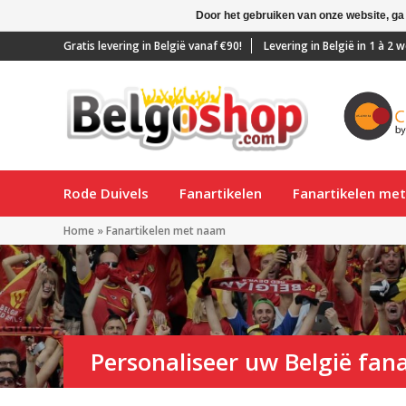
Door het gebruiken van onze website, ga
Gratis levering in België vanaf €90!
Levering in België in 1 à 2
Rode Duivels
Fanartikelen
Fanartikelen me
Home
»
Fanartikelen met naam
Personaliseer uw België fana