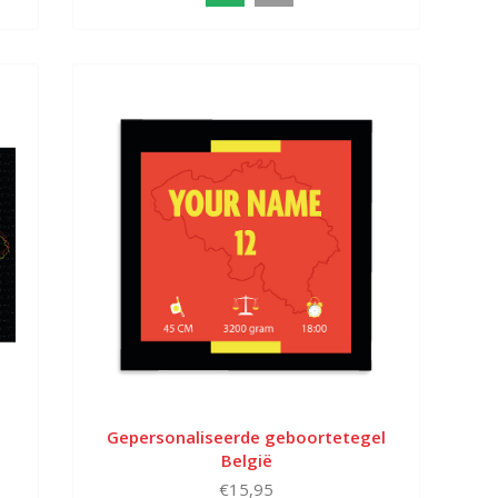
Gepersonaliseerde geboortetegel
België
€15,95