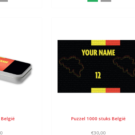
 België
Puzzel 1000 stuks België
00
€30,00