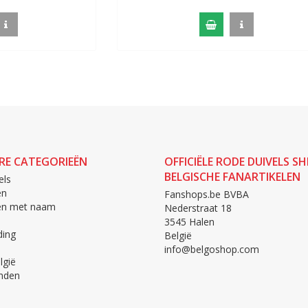
RE CATEGORIEËN
OFFICIËLE RODE DUIVELS SH
BELGISCHE FANARTIKELEN
els
en
Fanshops.be BVBA
len met naam
Nederstraat 18
3545 Halen
ing
België
info@belgoshop.com
lgië
nden