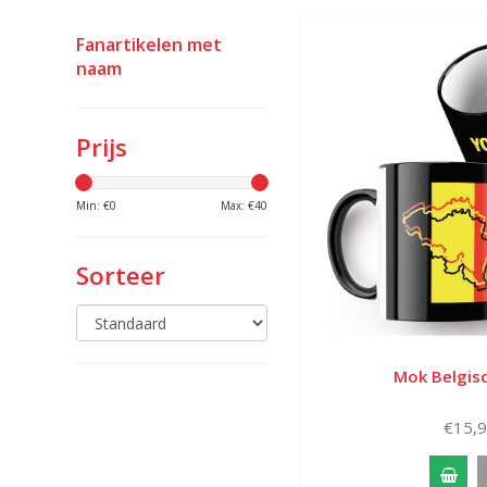
Fanartikelen met
naam
Prijs
Min: €
0
Max: €
40
Sorteer
Mok Belgisc
€15,