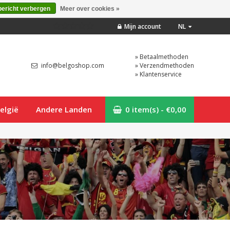
bericht verbergen
Meer over cookies »
Mijn account
NL
» Betaalmethoden
info@belgoshop.com
» Verzendmethoden
» Klantenservice
elgië
Andere Landen
0 item(s) - €0,00