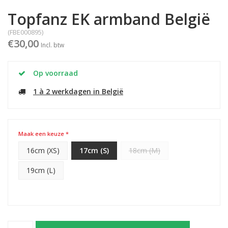
Topfanz EK armband België
(FBE000895)
€30,00
Incl. btw
Op voorraad
1 à 2 werkdagen in België
Maak een keuze *
16cm (XS)
17cm (S)
18cm (M)
19cm (L)