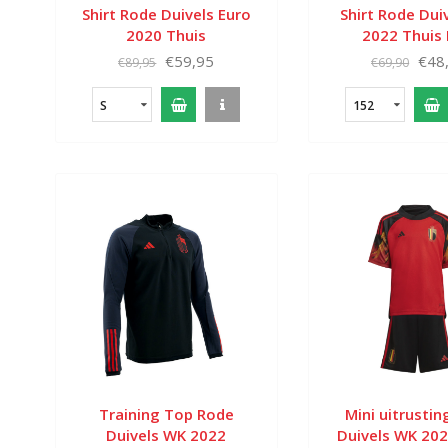
Shirt Rode Duivels Euro
Shirt Rode Dui
2020 Thuis
2022 Thuis 
€59,95
€48
€89,95
€69,90
S
152
Training Top Rode
Mini uitrusti
Duivels WK 2022
Duivels WK 202