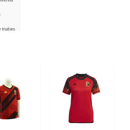
s
 truitjes
rt.