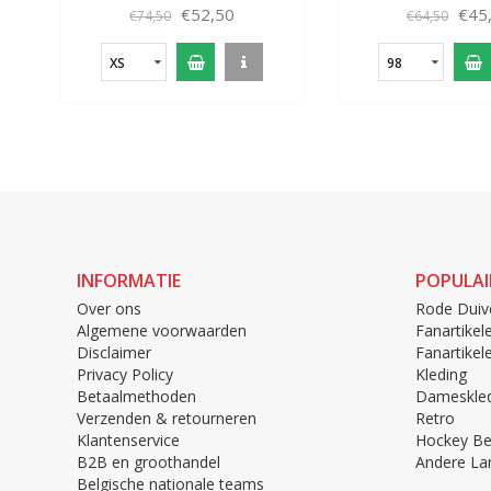
€52,50
€45
€74,50
€64,50
XS
98
INFORMATIE
POPULAI
Over ons
Rode Duiv
Algemene voorwaarden
Fanartikel
Disclaimer
Fanartike
Privacy Policy
Kleding
Betaalmethoden
Dameskled
Verzenden & retourneren
Retro
Klantenservice
Hockey Be
B2B en groothandel
Andere La
Belgische nationale teams