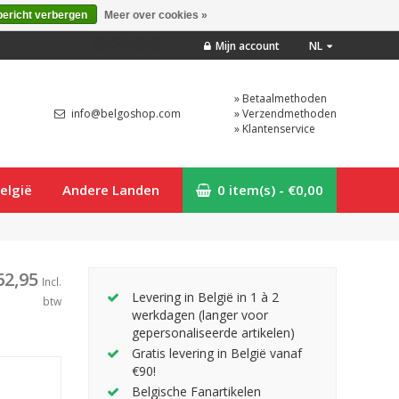
bericht verbergen
Meer over cookies »
Mijn account
NL
» Betaalmethoden
info@belgoshop.com
» Verzendmethoden
» Klantenservice
elgië
Andere Landen
0 item(s) - €0,00
62,95
Incl.
Levering in België in 1 à 2
btw
werkdagen (langer voor
gepersonaliseerde artikelen)
Gratis levering in België vanaf
€90!
Belgische Fanartikelen