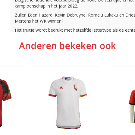
kampioenschap in het jaar 2022.
Zullen Eden Hazard, Kevin Debruyne, Romelu Lukaku en Drie
Mertens het WK winnen?
Het truitje wordt bedrukt met hetzelfde lettertype als de echte
van de Rode Duivels, inclusief het nummer vooraan op het shi
Anderen bekeken ook