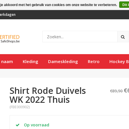
 je akkoord met het gebruik van cookies om onze website te verbeteren.
Dit 
 werkdagen
t naam
Kleding
Dameskleding
Retro
Hockey B
Shirt Rode Duivels
€
€89,90
WK 2022 Thuis
(FBE000902)
Op voorraad