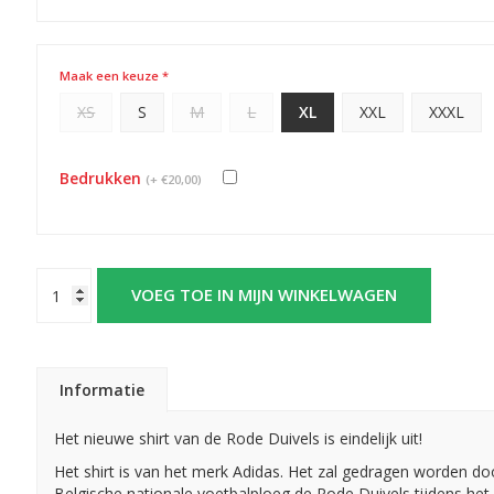
Maak een keuze *
XS
S
M
L
XL
XXL
XXXL
Bedrukken
(+ €20,00)
VOEG TOE IN MIJN WINKELWAGEN
Informatie
Het nieuwe shirt van de Rode Duivels is eindelijk uit!
Het shirt is van het merk Adidas. Het zal gedragen worden do
Belgische nationale voetbalploeg de Rode Duivels tijdens het