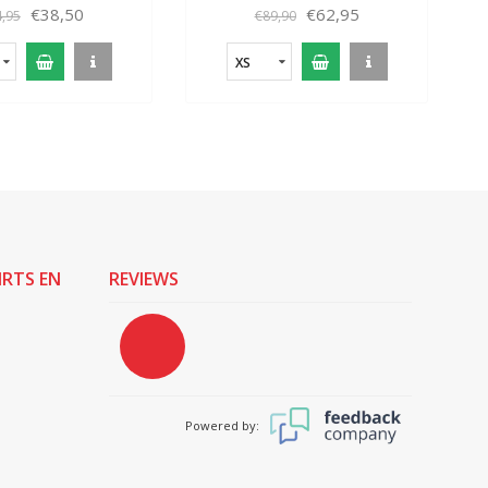
€38,50
€62,95
,95
€89,90
XS
IRTS EN
REVIEWS
Powered by: