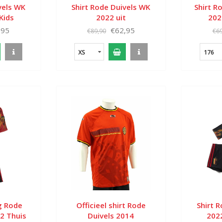
vels WK
Shirt Rode Duivels WK
Shirt R
Kids
2022 uit
202
,95
€62,95
€89,90
€69
XS
176
ng Rode
Officieel shirt Rode
Shirt 
2 Thuis
Duivels 2014
202