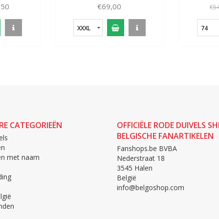
,50
€69,00
€54
XXXL
74
RE CATEGORIEËN
OFFICIËLE RODE DUIVELS SH
BELGISCHE FANARTIKELEN
els
en
Fanshops.be BVBA
len met naam
Nederstraat 18
3545 Halen
ing
België
info@belgoshop.com
lgië
nden