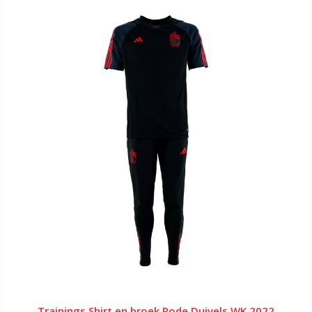
Trainings Shirt en broek Rode Duivels WK 2022