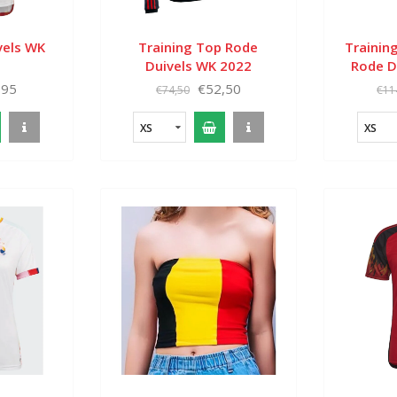
vels WK
Training Top Rode
Training
t
Duivels WK 2022
Rode D
,95
€52,50
€74,50
€11
XS
XS