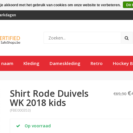
 je akkoord met het gebruik van cookies om onze website te verbeteren.
Dit 
 werkdagen
t naam
Kleding
Dameskleding
Retro
Hockey B
Shirt Rode Duivels
€
€69,90
WK 2018 kids
(FBE000353)
Op voorraad