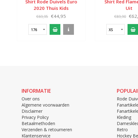
Shirt Rode Duivels Euro
Shirt Red Flam
2020 Thuis Kids
Uit
€44,95
€62
€69,95
€89,90
176
XS
INFORMATIE
POPULAI
Over ons
Rode Duiv
Algemene voorwaarden
Fanartikel
Disclaimer
Fanartike
Privacy Policy
Kleding
Betaalmethoden
Dameskled
Verzenden & retourneren
Retro
Klantenservice
Hockey Be