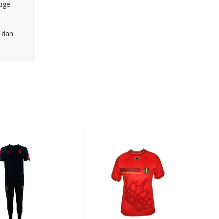
tige
r dan