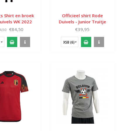
s Shirt en broek
Officieel shirt Rode
uivels WK 2022
Duivels - Junior Truitje
€84,50
€39,95
4,50
XSB (6)