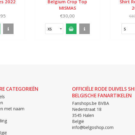
es 2022
Belgium Crop Top
Shirt 
MISMAS
2
,95
€30,00
€89
XS
S
RE CATEGORIEËN
OFFICIËLE RODE DUIVELS SH
BELGISCHE FANARTIKELEN
els
en
Fanshops.be BVBA
len met naam
Nederstraat 18
3545 Halen
ing
België
info@belgoshop.com
lgië