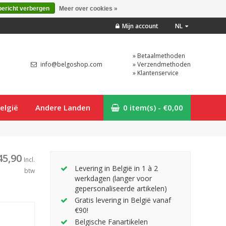
bericht verbergen
Meer over cookies »
Mijn account
NL
» Betaalmethoden
info@belgoshop.com
» Verzendmethoden
» Klantenservice
elgië
Andere Landen
0 item(s) - €0,00
45,90
Incl.
Levering in België in 1 à 2
btw
werkdagen (langer voor
gepersonaliseerde artikelen)
Gratis levering in België vanaf
€90!
Belgische Fanartikelen