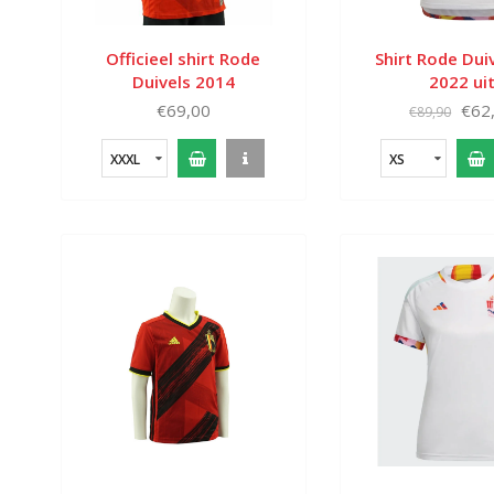
Officieel shirt Rode
Shirt Rode Dui
Duivels 2014
2022 ui
€69,00
€62
€89,90
XXXL
XS