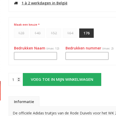
1 à 2 werkdagen in België
Maak een keuze *
128
140
152
164
176
Bedrukken Naam
Bedrukken nummer
(max: 12)
(max: 2)
VOEG TOE IN MIJN WINKELWAGEN
Informatie
De officiële Adidas truitjes van de Rode Duivels voor het WK 