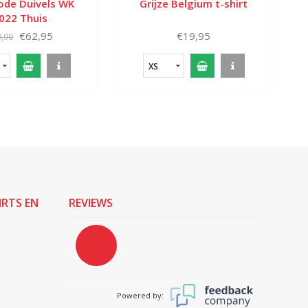
Rode Duivels WK
Grijze Belgium t-shirt
022 Thuis
€62,95
€19,95
,90
XS
IRTS EN
REVIEWS
Powered by: