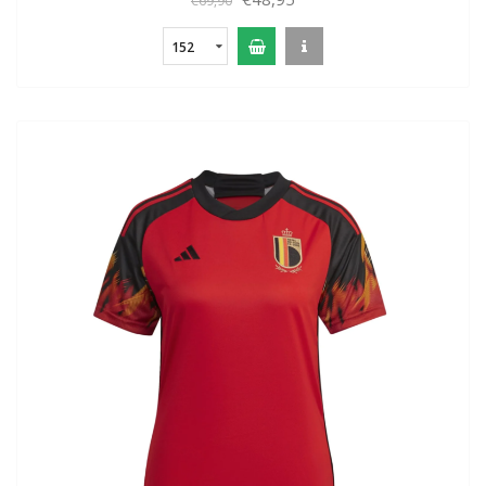
€69,90
152