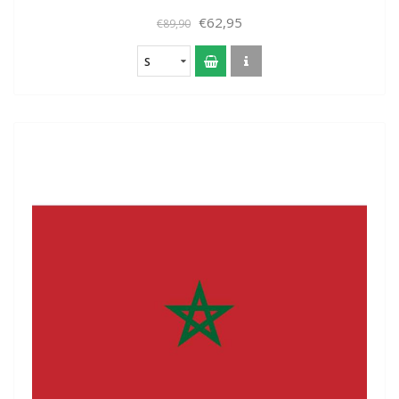
€62,95
€89,90
S