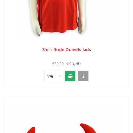
Shirt Rode Duivels kids
€45,90
€69,90
176